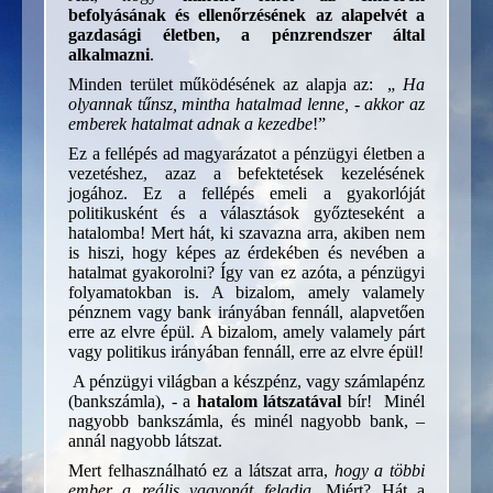
befolyásának és ellenőrzésének az alapelvét a
gazdasági életben, a pénzrendszer által
alkalmazni
.
Minden terület működésének az alapja az: „
Ha
olyannak tűnsz, mintha hatalmad lenne, - akkor az
emberek hatalmat adnak a kezedbe
!”
Ez a fellépés ad magyarázatot a pénzügyi életben a
vezetéshez, azaz a befektetések kezelésének
jogához. Ez a fellépés emeli a gyakorlóját
politikusként és a választások győzteseként a
hatalomba! Mert hát, ki szavazna arra, akiben nem
is hiszi, hogy képes az érdekében és nevében a
hatalmat gyakorolni? Így van ez azóta, a pénzügyi
folyamatokban is. A bizalom, amely valamely
pénznem vagy bank irányában fennáll, alapvetően
erre az elvre épül. A bizalom, amely valamely párt
vagy politikus irányában fennáll, erre az elvre épül!
A pénzügyi világban a készpénz, vagy számlapénz
(bankszámla), - a
hatalom látszatával
bír! Minél
nagyobb bankszámla, és minél nagyobb bank, –
annál nagyobb látszat.
Mert felhasználható ez a látszat arra,
hogy a többi
ember a reális vagyonát feladja
. Miért? Hát
a