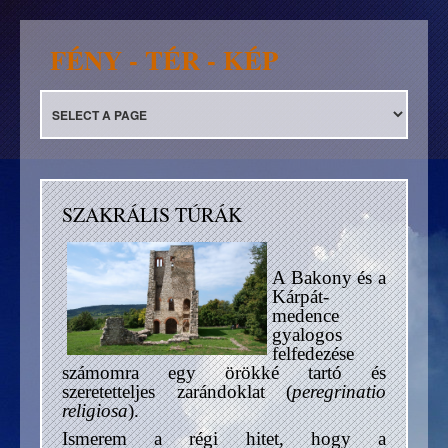
FÉNY - TÉR - KÉP
SZAKRÁLIS TÚRÁK
A Bakony és a
Kárpát-
medence
gyalogos
felfedezése
számomra egy örökké tartó és
szeretetteljes zarándoklat (
peregrinatio
religiosa
).
Ismerem a régi hitet, hogy a