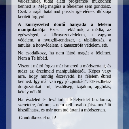
valószínűleg tudat alatti programok működnek
benned is. Még magára a félelemre sem gondolsz.
Csak a saját hatalmad puszta ígéretének illúziója
kerített foglyul.
A környezeted döntő hányada a félelem
manipulációja
. Ezek a reklámok, a média, az
egészséged, a környezetvédelem, a vagyon
védelem, a nyugdíj-rendszer, a táplálkozás, a
tanulás, a honvédelem, a katasztrófa védelem, stb.
Ne csodálkozz, ha nem látod magát a félelmet.
Nem a Te hibád.
Viszont mától fogva már ismered a módszertant, és
tudsz az érzelmeid manipulálásáról. Képes vagy
arra, hogy mindig észrevedd, ha félelem ébred
benned. Így már van egy jó „puskád”. Elkezdhetsz
dolgozatokat írni, feszültség, izgalom, aggódás,
kétely nélkül.
Ha észleled és leváltod a kételyeidet bizalomra,
szeretetre, örömre, - nem kell tovább játszanod! Itt
kiszállhatsz, és már nem tud ártani a módszertan.
Gondolkozz el rajta!