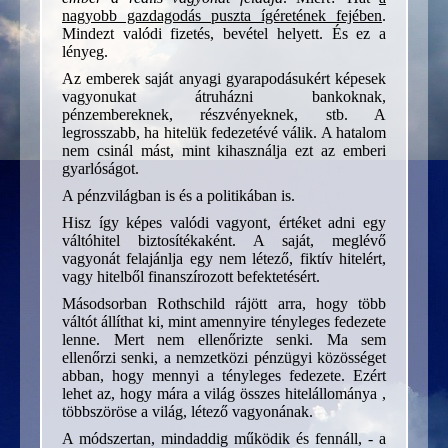
nagyobb gazdagodás puszta ígéretének fejében
.
Mindezt valódi fizetés, bevétel helyett. És ez a
lényeg.
Az emberek saját anyagi gyarapodásukért képesek
vagyonukat átruházni bankoknak,
pénzembereknek, részvényeknek, stb. A
legrosszabb, ha hitelük fedezetévé válik. A hatalom
nem csinál mást, mint kihasználja ezt az emberi
gyarlóságot.
A pénzvilágban is és a politikában is.
Hisz így képes valódi vagyont, értéket adni egy
váltóhitel biztosítékaként. A saját, meglévő
vagyonát felajánlja egy nem létező, fiktív hitelért,
vagy hitelből finanszírozott befektetésért.
Másodsorban Rothschild rájött arra, hogy több
váltót állíthat ki, mint amennyire tényleges fedezete
lenne. Mert nem ellenőrizte senki. Ma sem
ellenőrzi senki, a nemzetközi pénzügyi közösséget
abban, hogy mennyi a tényleges fedezete. Ezért
lehet az, hogy mára a világ összes hitelállománya ,
többszöröse a világ, létező vagyonának.
A módszertan, mindaddig működik és fennáll, - a