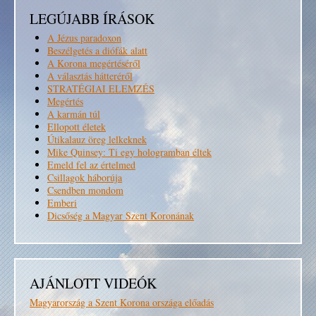
LEGÚJABB ÍRÁSOK
A Jézus paradoxon
Beszélgetés a diófák alatt
A Korona megértéséről
A választás hátteréről
STRATÉGIAI ELEMZÉS
Megértés
A karmán túl
Ellopott életek
Útikalauz öreg lelkeknek
Mike Quinsey: Ti egy hologramban éltek
Emeld fel az értelmed
Csillagok háborúja
Csendben mondom
Emberi
Dicsőség a Magyar Szent Koronának
AJÁNLOTT VIDEÓK
Magyarország a Szent Korona országa előadás