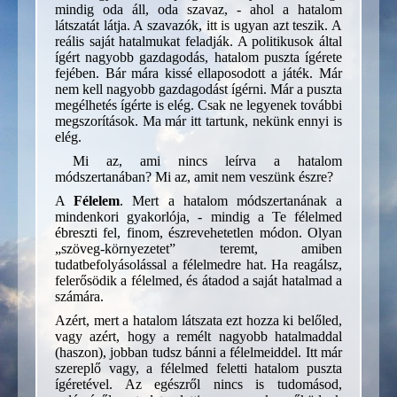
mindig oda áll, oda szavaz, - ahol a hatalom
látszatát látja. A szavazók, itt is ugyan azt teszik. A
reális saját hatalmukat feladják. A politikusok által
ígért nagyobb gazdagodás, hatalom puszta ígérete
fejében. Bár mára kissé ellaposodott a játék. Már
nem kell nagyobb gazdagodást ígérni. Már a puszta
megélhetés ígérte is elég. Csak ne legyenek további
megszorítások. Ma már itt tartunk, nekünk ennyi is
elég.
Mi az, ami nincs leírva a hatalom
módszertanában? Mi az, amit nem veszünk észre?
A
Félelem
. Mert a hatalom módszertanának a
mindenkori gyakorlója, - mindig a Te félelmed
ébreszti fel, finom, észrevehetetlen módon. Olyan
„szöveg-környezetet” teremt, amiben
tudatbefolyásolással a félelmedre hat. Ha reagálsz,
felerősödik a félelmed, és átadod a saját hatalmad a
számára.
Azért, mert a hatalom látszata ezt hozza ki belőled,
vagy azért, hogy a remélt nagyobb hatalmaddal
(haszon), jobban tudsz bánni a félelmeiddel. Itt már
szereplő vagy, a félelmed feletti hatalom puszta
ígéretével. Az egészről nincs is tudomásod,