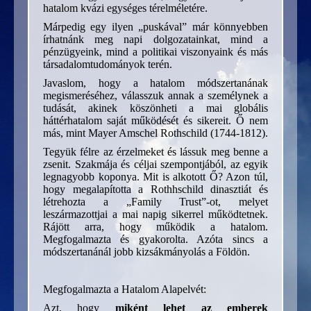
hatalom kvázi egységes térelméletére.
Márpedig egy ilyen „puskával” már könnyebben
írhatnánk meg napi dolgozatainkat, mind a
pénzügyeink, mind a politikai viszonyaink és más
társadalomtudományok terén.
Javaslom, hogy a hatalom módszertanának
megismeréséhez, válasszuk annak a személynek a
tudását, akinek köszönheti a mai globális
háttérhatalom saját működését és sikereit. Ő nem
más, mint Mayer Amschel Rothschild (1744-1812).
Tegyük félre az érzelmeket és lássuk meg benne a
zsenit. Szakmája és céljai szempontjából, az egyik
legnagyobb koponya. Mit is alkotott Ő? Azon túl,
hogy megalapította a Rothhschild dinasztiát és
létrehozta a „Family Trust”-ot, melyet
leszármazottjai a mai napig sikerrel működtetnek.
Rájött arra, hogy működik a hatalom.
Megfogalmazta és gyakorolta. Azóta sincs a
módszertanánál jobb kizsákmányolás a Földön.
Megfogalmazta a Hatalom Alapelvét:
Azt, hogy
miként lehet az emberek