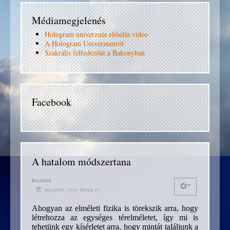
Médiamegjelenés
Hologram univerzum előadás video
A Hologram Univerzumról
Szakrális felfedezőút a Bakonyban
Facebook
A hatalom módszertana
Részletek
Megjelent: 2016. február 25.
Ahogyan az elméleti fizika is törekszik arra, hogy
létrehozza az egységes térelméletet, így mi is
tehetünk egy kísérletet arra, hogy mintát találjunk a