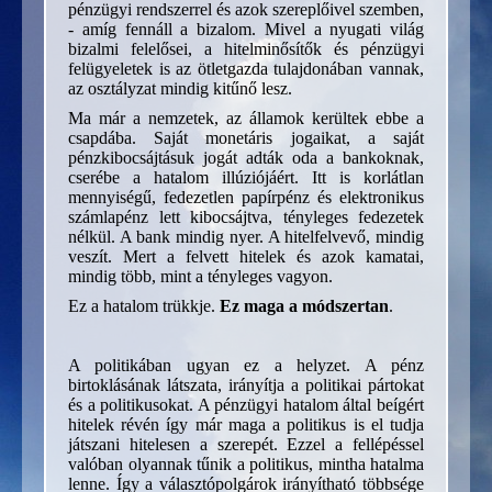
pénzügyi rendszerrel és azok szereplőivel szemben,
- amíg fennáll a bizalom. Mivel a nyugati világ
bizalmi felelősei, a hitelminősítők és pénzügyi
felügyeletek is az ötletgazda tulajdonában vannak,
az osztályzat mindig kitűnő lesz.
Ma már a nemzetek, az államok kerültek ebbe a
csapdába. Saját monetáris jogaikat, a saját
pénzkibocsájtásuk jogát adták oda a bankoknak,
cserébe a hatalom illúziójáért. Itt is korlátlan
mennyiségű, fedezetlen papírpénz és elektronikus
számlapénz lett kibocsájtva, tényleges fedezetek
nélkül. A bank mindig nyer. A hitelfelvevő, mindig
veszít. Mert a felvett hitelek és azok kamatai,
mindig több, mint a tényleges vagyon.
Ez a hatalom trükkje.
Ez maga a módszertan
.
A politikában ugyan ez a helyzet. A pénz
birtoklásának látszata, irányítja a politikai pártokat
és a politikusokat. A pénzügyi hatalom által beígért
hitelek révén így már maga a politikus is el tudja
játszani hitelesen a szerepét. Ezzel a fellépéssel
valóban olyannak tűnik a politikus, mintha hatalma
lenne. Így a választópolgárok irányítható többsége