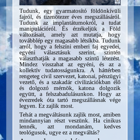
Tudunk, egy gyarmatosító földönkívüli
fajról, és tizenötezer éves megszállásáról.
Tudunk az implantátumokról, a tudat
manipulációról. És érzékeljük a Föld
változásait, amely azt mutatja, hogy
továbblép egy magasabb létsíkba. Tudunk
arról, hogy a felszíni emberi faj egyedei,
egyéni választásuk szerint, szintén
választhatják a magasabb szintű létezést.
Mindez visszahat az egyéni, és az a
kollektív tudatosságunkra. A háttérben
rengeteg civil szervezet, katonai, pénzügyi
vezető, és a szakadár civilizációkban élő
és dolgozó mérnök, katona dolgozik
együtt, a felszabadulásunkon. Hogy az
évezredek óta tartó megszállásnak vége
legyen. Ez zajlik most.
Tehát a megváltásunk zajlik most, amiben
mindannyian részt veszünk. Ha cinikus
lennék, azt mondanám, kedves
teológusok, ugye ez a megváltás?