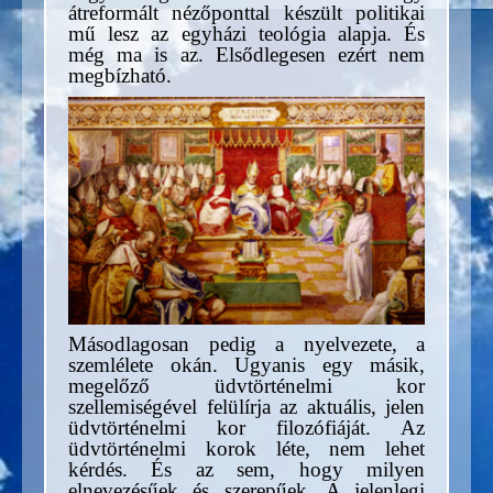
átreformált nézőponttal készült politikai
mű lesz az egyházi teológia alapja. És
még ma is az. Elsődlegesen ezért nem
megbízható.
Másodlagosan pedig a nyelvezete, a
szemlélete okán. Ugyanis egy másik,
megelőző üdvtörténelmi kor
szellemiségével felülírja az aktuális, jelen
üdvtörténelmi kor filozófiáját. Az
üdvtörténelmi korok léte, nem lehet
kérdés. És az sem, hogy milyen
elnevezésűek és szerepűek. A jelenlegi