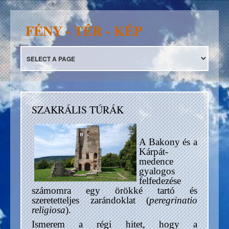
FÉNY - TÉR - KÉP
SZAKRÁLIS TÚRÁK
A Bakony és a
Kárpát-
medence
gyalogos
felfedezése
számomra egy örökké tartó és
szeretetteljes zarándoklat (
peregrinatio
religiosa
).
Ismerem a régi hitet, hogy a