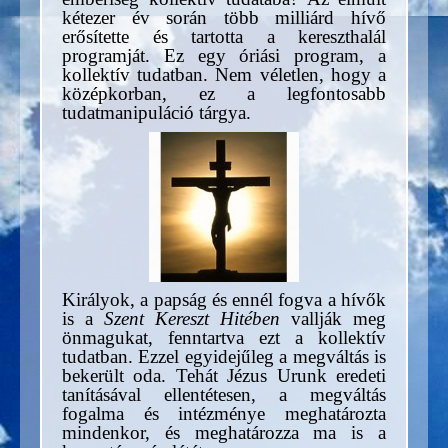
kétezer év során több milliárd hívő
erősítette és tartotta a kereszthalál
programját. Ez egy óriási program, a
kollektív tudatban. Nem véletlen, hogy a
középkorban, ez a legfontosabb
tudatmanipuláció tárgya.
Királyok, a papság és ennél fogva a hívők
is a
Szent Kereszt Hitében
vallják meg
önmagukat, fenntartva ezt a kollektív
tudatban. Ezzel egyidejűleg a megváltás is
bekerült oda. Tehát Jézus Urunk eredeti
tanításával ellentétesen, a megváltás
fogalma és intézménye meghatározta
mindenkor, és meghatározza ma is a