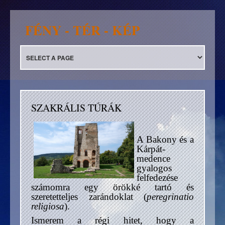
FÉNY - TÉR - KÉP
SZAKRÁLIS TÚRÁK
A Bakony és a
Kárpát-
medence
gyalogos
felfedezése
számomra egy örökké tartó és
szeretetteljes zarándoklat (
peregrinatio
religiosa
).
Ismerem a régi hitet, hogy a