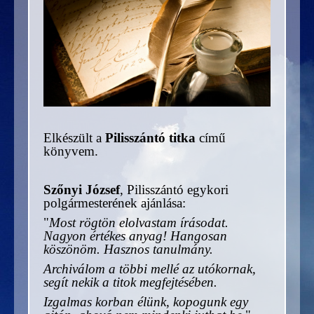
Elkészült a
Pilisszántó titka
című
könyvem.
Szőnyi József
, Pilisszántó egykori
polgármesterének ajánlása:
"
Most rögtön elolvastam írásodat.
Nagyon értékes anyag! Hangosan
köszönöm. Hasznos tanulmány.
Archiválom a többi mellé az utókornak,
segít nekik a titok megfejtésében.
Izgalmas korban élünk, kopogunk egy