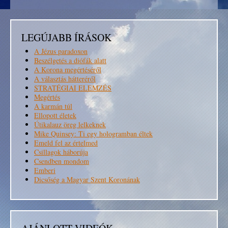
LEGÚJABB ÍRÁSOK
A Jézus paradoxon
Beszélgetés a diófák alatt
A Korona megértéséről
A választás hátteréről
STRATÉGIAI ELEMZÉS
Megértés
A karmán túl
Ellopott életek
Útikalauz öreg lelkeknek
Mike Quinsey: Ti egy hologramban éltek
Emeld fel az értelmed
Csillagok háborúja
Csendben mondom
Emberi
Dicsőség a Magyar Szent Koronának