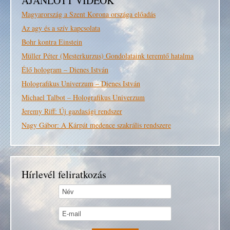
AJÁNLOTT VIDEÓK
Magyarország a Szent Korona országa előadás
Az agy és a szív kapcsolata
Bohr kontra Einstein
Müller Péter (Mesterkurzus) Gondolataink teremtő hatalma
Élő hologram – Dienes István
Holografikus Univerzum – Dienes István
Michael Talbot – Holografikus Univerzum
Jeremy Riff: Új gazdasági rendszer
Nagy Gábor: A Kárpát medence szakrális rendszere
Hírlevél feliratkozás