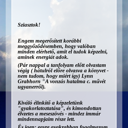
Sziasztok!
Engem megerősített korábbi
meggyőződésemben, hogy valóban
minden elérhető, amit el tudok képzelni,
aminek energiát adok.
(Pár nappal a tanfolyam előtt olvastam
végig ( hátulról előre olvasva a könyvet -
nem tudom, hogy miért így) Lynn
Grabhorn "A vonzás hatalma c. művét
ugyanerről).
Kiváló élinkítő a képzeletünk
"gyakorlatoztatása", és kimondottan
élvzetes a meseszövés - mindez immár
mindennapjaim része lett.
És igen: egyre gyakrabban fogalmazom