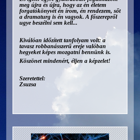
meg újra és újra, hogy az én életem
forgatókönyvét én írom, én rendezem, sőt
a dramaturg is én vagyok. A főszerepről
ugye beszélni sem kell...
Kiválóan időzített tanfolyam volt: a
tavasz robbanásszerű ereje valóban
hegyeket képes mozgatni bennünk is.
Köszönet mindenért, éljen a képzelet!
Szeretettel:
Zsuzsa