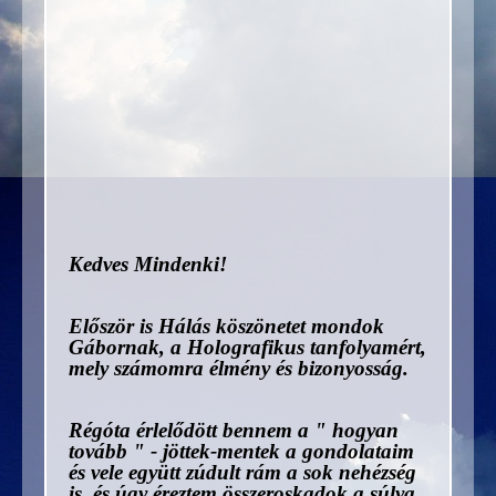
Kedves Mindenki!
Először is Hálás köszönetet mondok
Gábornak, a Holografikus tanfolyamért,
mely számomra élmény és bizonyosság.
Régóta érlelődött bennem a " hogyan
tovább " - jöttek-mentek a gondolataim
és vele együtt zúdult rám a sok nehézség
is, és úgy éreztem összeroskadok a súlya