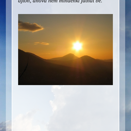
ajtón, ahová nem mindenki juthat be.
"