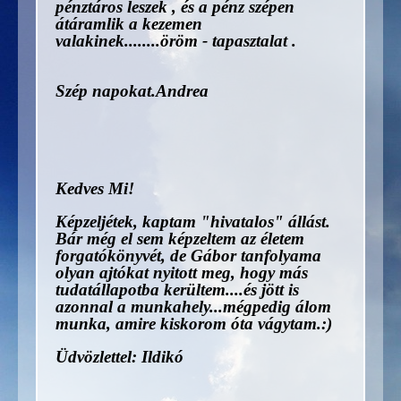
pénztáros leszek , és a pénz szépen
átáramlik a kezemen
valakinek........öröm - tapasztalat .
Szép napokat.Andrea
Kedves Mi!
Képzeljétek, kaptam "hivatalos" állást.
Bár még el sem képzeltem az életem
forgatókönyvét, de Gábor tanfolyama
olyan ajtókat nyitott meg, hogy más
tudatállapotba kerültem....és jött is
azonnal a munkahely...mégpedig álom
munka, amire kiskorom óta vágytam.:)
Üdvözlettel: Ildikó