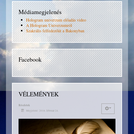
Médiamegjelenés
Hologram univerzum előadás video
A Hologram Univerzumról
Szakrális felfedezőút a Bakonyban
Facebook
VÉLEMÉNYEK
Részletek
Megjelent: 2016. február 24.