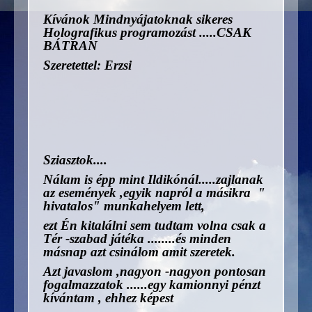
Kívánok Mindnyájatoknak sikeres
Holografikus programozást .....CSAK
BÁTRAN
Szeretettel: Erzsi
Sziasztok....
Nálam is épp mint Ildikónál.....zajlanak
az események ,egyik napról a másikra "
hivatalos" munkahelyem lett,
ezt Én kitalálni sem tudtam volna csak a
Tér -szabad játéka ........és minden
másnap azt csinálom amit szeretek.
Azt javaslom ,nagyon -nagyon pontosan
fogalmazzatok ......egy kamionnyi pénzt
kívántam , ehhez képest