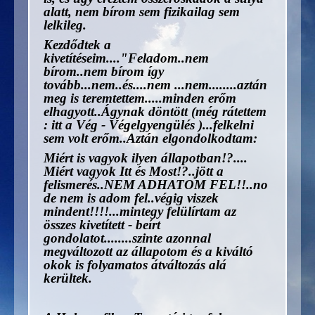
alatt, nem bírom sem fizikailag sem
lelkileg.
Kezdődtek a
kivetítéseim...."Feladom..nem
bírom..nem bírom így
tovább...nem..és....nem ...nem........aztán
meg is teremtettem.....minden erőm
elhagyott..Ágynak döntött (még rátettem
: itt a Vég - Végelgyengülés )...felkelni
sem volt erőm..Aztán elgondolkodtam:
Miért is vagyok ilyen állapotban!?....
Miért vagyok Itt és Most!?..jött a
felismerés..NEM ADHATOM FEL!!..no
de nem is adom fel..végig viszek
mindent!!!!...mintegy felülírtam az
összes kivetített - beírt
gondolatot........szinte azonnal
megváltozott az állapotom és a kiváltó
okok is folyamatos átváltozás alá
kerültek.