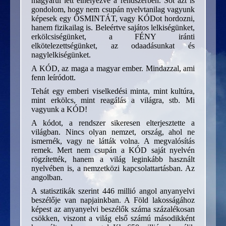
magyarul lett elhelyezve a rendszerben. Sőt azt is
gondolom, hogy nem csupán nyelvtanilag vagyunk
képesek egy ŐSMINTÁT, vagy KÓDot hordozni,
hanem fizikailag is. Beleértve sajátos lelkiségünket,
erkölcsiségünket, a FÉNY iránti
elkötelezettségünket, az odaadásunkat és
nagylelkiségünket.
A KÓD, az maga a magyar ember. Mindazzal, ami
fenn leíródott.
Tehát egy emberi viselkedési minta, mint kultúra,
mint erkölcs, mint reagálás a világra, stb. Mi
vagyunk a KÓD!
A kódot, a rendszer sikeresen elterjesztette a
világban. Nincs olyan nemzet, ország, ahol ne
ismernék, vagy ne látták volna. A megvalósítás
remek. Mert nem csupán a KÓD saját nyelvén
rögzítették, hanem a világ leginkább használt
nyelvében is, a nemzetközi kapcsolattartásban. Az
angolban.
A statisztikák szerint 446 millió angol anyanyelvi
beszélője van napjainkban. A Föld lakosságához
képest az anyanyelvi beszélők száma százalékosan
csökken, viszont a világ első számú másodikként