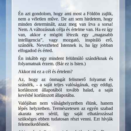
Én azt gondolom, hogy ami most a Földön zajlik,
nem a véletlen műve. De azt sem hirdetem, hogy
minden determinált, azaz meg van írva a sorsa!
Nem. A változásnak célja és értelme van. Ha ez így
van, akkor e mögött létezik egy „magasabb
intelligencia”, vagy mozgató, inspiráló erő,
szándék. Nevezheted Istennek is, ha így jobban
elfogadod és érted.
Én inkább egy mindent felülmúló szándéknak és
folyamatnak érzem. (Bár ez is Isten.)
Akkor mi ez a cél és értelem?
Az, hogy az önmagát felismerő folyamat és
szándék, - a saját teljes valóságának, egy eddigi,
korlátozott állapotából tovább halad, a saját
kevésbé korlátozott állapotába.
Valójában nem válsághelyzetben élünk, hanem
lépés helyzetben. Természetesen az egyén szabad
akarata sem sérül, így saját elhatározással
szükséges ebben tudatosan részt venni. Ezt hívják
felemelkedésnek.