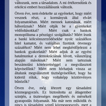
változunk, nem a társadalom. A mi értékrendünk és
erkölcsi emberi hozzáállásunk változik.
Ötven éve, nem érdekelte az egyéneket, hogy miért
vesznek részt, a kormányuk által elvárt
folyamatokban. Miért mennek katonának, miért
háborúznak? Miért oltják be a gyerekeket
védőoltásokkal? Miért csak a bankok
monopóliuma a pénzügyi szolgáltatás? Miért írunk
a banki kölcsönszerződésekbe nyolc százalékos
hitel kamatot, és valójában fizetünk ötvenegy
százalékot? Miért nem lehet megkérdőjelezni a
bankok gyakorlatát? Miért adjuk át az egyéni
hatalmunkat a demokráciának hívott, választójog
alapján másoknak? Miért nem tartoznak
beszámolási kötelezettséggel a megválasztott
képviselőink? Miért nem hívhatjuk vissza az
általunk megválasztott tisztségviselőket, hogy ha
kiderül róluk, hogy voltaképp köztörvényes
bűnözők?
Ötven éve, még létezett egy társadalmi
közmegegyezés. Ez biztosította az átlagember
szintjén, a tisztességes megélhetés és mérsékelt
gyarapodás folyamatát. Ma már nem működik és
nincs is társadalmi szintű közmegegyezés, mert a