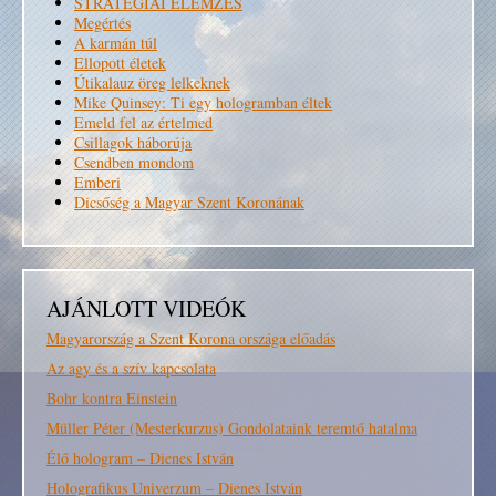
STRATÉGIAI ELEMZÉS
Megértés
A karmán túl
Ellopott életek
Útikalauz öreg lelkeknek
Mike Quinsey: Ti egy hologramban éltek
Emeld fel az értelmed
Csillagok háborúja
Csendben mondom
Emberi
Dicsőség a Magyar Szent Koronának
AJÁNLOTT VIDEÓK
Magyarország a Szent Korona országa előadás
Az agy és a szív kapcsolata
Bohr kontra Einstein
Müller Péter (Mesterkurzus) Gondolataink teremtő hatalma
Élő hologram – Dienes István
Holografikus Univerzum – Dienes István