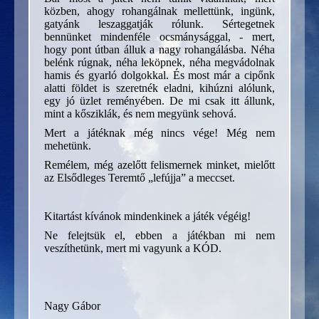
közben, ahogy rohangálnak mellettünk, ingünk,
gatyánk leszaggatják rólunk. Sértegetnek
bennünket mindenféle ocsmánysággal, - mert,
hogy pont útban álluk a nagy rohangálásba. Néha
belénk rúgnak, néha leköpnek, néha megvádolnak
hamis és gyarló dolgokkal. És most már a cipőnk
alatti földet is szeretnék eladni, kihúzni alólunk,
egy jó üzlet reményében. De mi csak itt állunk,
mint a kősziklák, és nem megyünk sehová.
Mert a játéknak még nincs vége! Még nem
mehetünk.
Remélem, még azelőtt felismernek minket, mielőtt
az Elsődleges Teremtő „lefújja” a meccset.
Kitartást kívánok mindenkinek a játék végéig!
Ne felejtsük el, ebben a játékban mi nem
veszíthetünk, mert mi vagyunk a KÓD.
Nagy Gábor