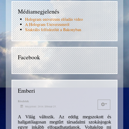
Médiamegjelenés
Hologram univerzum előadás video
A Hologram Univerzumról
Szakrális felfedezőút a Bakonyban
Facebook
Emberi
Részletek
Megjelent: 2016. február 25.
A Világ változik. Az eddig megszokott és
hallgatólagosan megtűrt társadalmi szokásjogok
egyre inkább elfogadhatatlanok. Voltaképp mi