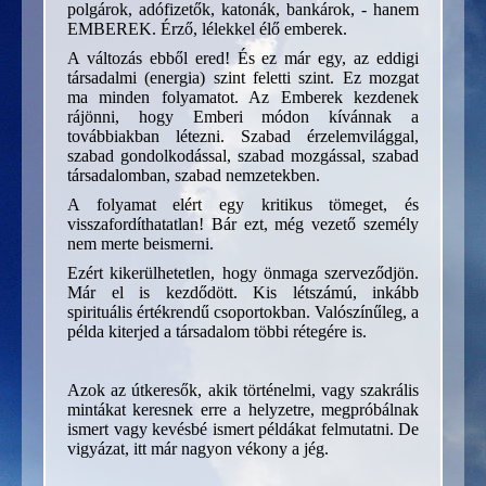
polgárok, adófizetők, katonák, bankárok, - hanem
EMBEREK. Érző, lélekkel élő emberek.
A változás ebből ered! És ez már egy, az eddigi
társadalmi (energia) szint feletti szint. Ez mozgat
ma minden folyamatot. Az Emberek kezdenek
rájönni, hogy Emberi módon kívánnak a
továbbiakban létezni. Szabad érzelemvilággal,
szabad gondolkodással, szabad mozgással, szabad
társadalomban, szabad nemzetekben.
A folyamat elért egy kritikus tömeget, és
visszafordíthatatlan! Bár ezt, még vezető személy
nem merte beismerni.
Ezért kikerülhetetlen, hogy önmaga szerveződjön.
Már el is kezdődött. Kis létszámú, inkább
spirituális értékrendű csoportokban. Valószínűleg, a
példa kiterjed a társadalom többi rétegére is.
Azok az útkeresők, akik történelmi, vagy szakrális
mintákat keresnek erre a helyzetre, megpróbálnak
ismert vagy kevésbé ismert példákat felmutatni. De
vigyázat, itt már nagyon vékony a jég.