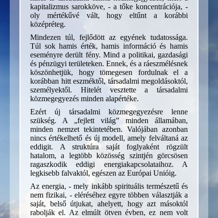
kapitalizmus sarokköve, - a tőke koncentrációja, -
oly mértékűvé vált, hogy eltűnt a korábbi
középréteg.
Mindezen túl, fejlődött az egyének tudatossága.
Túl sok hamis érték, hamis információ és hamis
eseményre derült fény. Mind a politikai, gazdasági
és pénzügyi területeken. Ennek, és a ráeszmélésnek
köszönhetjük, hogy tömegesen fordulnak el a
korábban hitt eszméktől, társadalmi megoldásoktól,
személyektől. Hitelét vesztette a társadalmi
közmegegyezés minden alapértéke.
Ezért új társadalmi közmegegyezésre lenne
szükség. A „fejlett világ” minden államában,
minden nemzet tekintetében. Valójában azonban
nincs értékelhető és új modell, amely felváltaná az
eddigit. A struktúra saját foglyaként rögzült
hatalom, a legtöbb közösség szintjén görcsösen
ragaszkodik eddigi energiakapcsolataihoz. A
legkisebb falvaktól, egészen az Európai Unióig.
Az energia, - mely inkább spirituális természetű és
nem fizikai, - eléréséhez egyre többen választják a
saját, belső útjukat, ahelyett, hogy azt másoktól
rabolják el. Az elmúlt ötven évben, ez nem volt