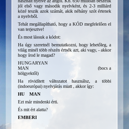
használt nyelve az angol. Kb. 650 millióan beszélik
jól első vagy második nyelvként, és 2-3 milliárd
közé teszik azok számát, akik néhány szót értenek
a nyelvből.
Tehát megállapítható, hogy a KÓD megfelelően el
van terjesztve!
És most lássuk a kódot:
Ha úgy szeretnél bemutatkozni, hogy lehetőleg, a
világ minél több részén értsék azt, aki vagy, - akkor
hogy írod le magad?
HUNGARYAN
MAN (bocs a
hölgyektől)
Ha rövidített változatot használsz, a többi
(indoeurópai) nyelvjárás miatt , akkor így:
HU MAN
Ezt már mindenki érti.
És mit ért alatta?
EMBERI