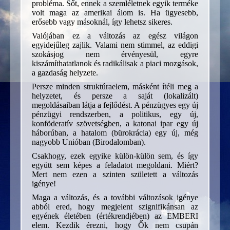
probléma. Sőt, ennek a szemléletnek egyik terméke
volt maga az amerikai álom is. Ha ügyesebb,
erősebb vagy másoknál, így lehetsz sikeres.
Valójában ez a változás az egész világon
egyidejűleg zajlik. Valami nem stimmel, az eddigi
szokásjog nem érvényesül, egyre
kiszámíthatatlanok és radikálisak a piaci mozgások,
a gazdaság helyzete.
Persze minden struktúraelem, másként ítéli meg a
helyzetet, és persze a saját (lokalizált)
megoldásaiban látja a fejlődést. A pénzügyes egy új
pénzügyi rendszerben, a politikus, egy új,
konföderatív szövetségben, a katonai ipar egy új
háborúban, a hatalom (bürokrácia) egy új, még
nagyobb Unióban (Birodalomban).
Csakhogy, ezek egyike külön-külön sem, és így
együtt sem képes a feladatot megoldani. Miért?
Mert nem ezen a szinten született a változás
igénye!
Maga a változás, és a további változások igénye
abból ered, hogy megjelent szignifikánsan az
egyének életében (értékrendjében) az EMBERI
elem. Kezdik érezni, hogy Ők nem csupán