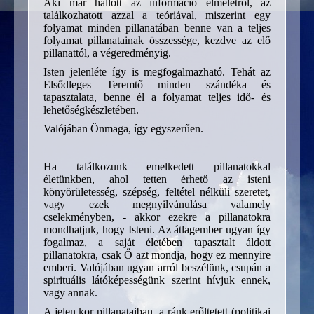
Aki már hallott az információ elméletről, az
találkozhatott azzal a teóriával, miszerint egy
folyamat minden pillanatában benne van a teljes
folyamat pillanatainak összessége, kezdve az elő
pillanattól, a végeredményig.
Isten jelenléte így is megfogalmazható. Tehát az
Elsődleges Teremtő minden szándéka és
tapasztalata, benne él a folyamat teljes idő- és
lehetőségkészletében.
Valójában Önmaga, így egyszerűen.
Ha találkozunk emelkedett pillanatokkal
életünkben, ahol tetten érhető az isteni
könyörületesség, szépség, feltétel nélküli szeretet,
vagy ezek megnyilvánulása valamely
cselekményben, - akkor ezekre a pillanatokra
mondhatjuk, hogy Isteni. Az átlagember ugyan így
fogalmaz, a saját életében tapasztalt áldott
pillanatokra, csak Ő azt mondja, hogy ez mennyire
emberi. Valójában ugyan arról beszélünk, csupán a
spirituális látóképességünk szerint hívjuk ennek,
vagy annak.
A jelen kor pillanataiban, a ránk erőltetett (politikai