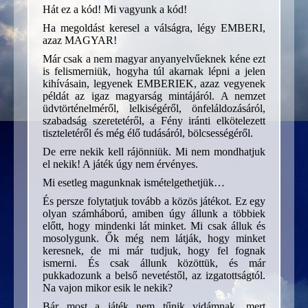
Hát ez a kód! Mi vagyunk a kód!
Ha megoldást keresel a válságra, légy EMBERI,
azaz MAGYAR!
Már csak a nem magyar anyanyelvűeknek kéne ezt
is felismerniük, hogyha túl akarnak lépni a jelen
kihívásain, legyenek EMBERIEK, azaz vegyenek
példát az igaz magyarság mintájáról. A nemzet
üdvtörténelméről, lelkiségéről, önfeláldozásáról,
szabadság szeretetéről, a Fény iránti elkötelezett
tiszteletéről és még élő tudásáról, bölcsességéről.
De erre nekik kell rájönniük. Mi nem mondhatjuk
el nekik! A játék úgy nem érvényes.
Mi esetleg magunknak ismételgethetjük…
És persze folytatjuk tovább a közös játékot. Ez egy
olyan számháború, amiben úgy állunk a többiek
előtt, hogy mindenki lát minket. Mi csak álluk és
mosolygunk. Ők még nem látják, hogy minket
keresnek, de mi már tudjuk, hogy fel fognak
ismerni. És csak állunk közöttük, és már
pukkadozunk a belső nevetéstől, az izgatottságtól.
Na vajon mikor esik le nekik?
Bár most a játék nem tűnik vidámnak, mert