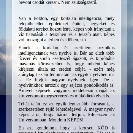
bevont csodát keresni. Nem szükségszerű.
Van a Földön, egy kortalan intelligencia, mely
felépíthetetlen épületeket épített, hegyeket és
földalatti tereket hozott létre, képes volt irányítani a
víz haladását a felszínen és a felszín alatt, képes
volt mozogni a térben és időben, stb….
Ennek a kortalan, és szerintem kozmikus
intelligenciának van nyelve is. Bár az eltelt több
tízezer év során szerteszét ágazott, és kipróbálta
más-más környezetben is, hogy miként képes
kifejezni általa az eredeti célját, - azért még
aránylag tisztán fennmaradt az egyik nyelvben ma
is. Ez hívjuk magyar nyelvnek. Igen. De a
nyelvünkhöz tartozik egy sajátos gondolkodás is!
Amivel képesek vagyunk modellezni magát az
Univerzumot megszervező és működtető elvet is.
Tehát talán ez az egyik legtisztább forrásunk, a
szerkezetében rejlő lehetőségével. A magyar nyelv
képes arra, hogy bármit leírjon, kifejezzen az
Univerzumban. Mondom KÉPES!
Én azt gondolom, hogy a keresett KÓD is