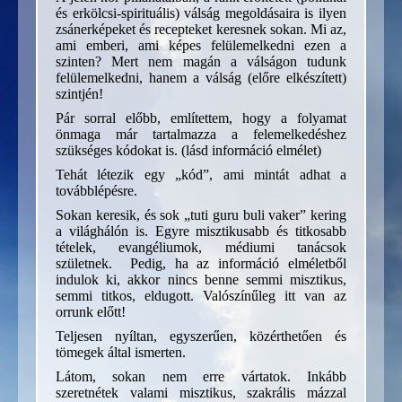
és erkölcsi-spirituális) válság megoldásaira is ilyen
zsánerképeket és recepteket keresnek sokan. Mi az,
ami emberi, ami képes felülemelkedni ezen a
szinten? Mert nem magán a válságon tudunk
felülemelkedni, hanem a válság (előre elkészített)
szintjén!
Pár sorral előbb, említettem, hogy a folyamat
önmaga már tartalmazza a felemelkedéshez
szükséges kódokat is. (lásd információ elmélet)
Tehát létezik egy „kód”, ami mintát adhat a
továbblépésre.
Sokan keresik, és sok „tuti guru buli vaker” kering
a világhálón is. Egyre misztikusabb és titkosabb
tételek, evangéliumok, médiumi tanácsok
születnek. Pedig, ha az információ elméletből
indulok ki, akkor nincs benne semmi misztikus,
semmi titkos, eldugott. Valószínűleg itt van az
orrunk előtt!
Teljesen nyíltan, egyszerűen, közérthetően és
tömegek által ismerten.
Látom, sokan nem erre vártatok. Inkább
szeretnétek valami misztikus, szakrális mázzal