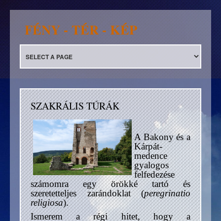
FÉNY - TÉR - KÉP
SZAKRÁLIS TÚRÁK
A Bakony és a
Kárpát-
medence
gyalogos
felfedezése
számomra egy örökké tartó és
szeretetteljes zarándoklat (
peregrinatio
religiosa
).
Ismerem a régi hitet, hogy a