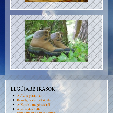
LEGÚJABB ÍRÁSOK
A Jézus paradoxon
Beszélgetés a diófák alatt
A Korona megértéséről
A választás hátteréről