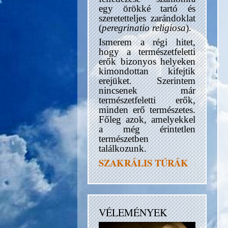
egy örökké tartó és
szeretetteljes zarándoklat
(
peregrinatio religiosa
).
Ismerem a régi hitet,
hogy a természetfeletti
erők bizonyos helyeken
kimondottan kifejtik
erejüket. Szerintem
nincsenek már
természetfeletti erők,
minden erő természetes.
Főleg azok, amelyekkel
a még érintetlen
természetben
találkozunk.
SZAKRÁLIS TÚRÁK
VÉLEMÉNYEK