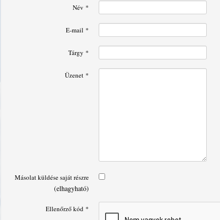
Név
*
E-mail
*
Tárgy
*
Üzenet
*
Másolat küldése saját részre
(elhagyható)
Ellenőrző kód
*