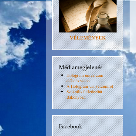
VÉLEMÉNYEK
Médiamegjelenés
Hologram univerzum
előadás video
A Hologram Univerzumról
Szakrális felfedezőút a
Bakonyban
Facebook