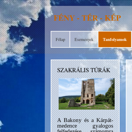
FÉNY - TÉR - KÉP
Tanfolyamok
Főlap
Események
SZAKRÁLIS TÚRÁK
A Bakony és a Kárpát-
medence gyalogos
felfedezése számomra