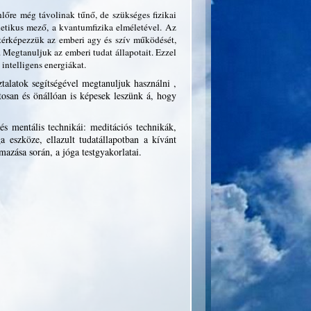
lőre még távolinak tűnő, de szükséges fizikai
netikus mező, a kvantumfizika elméletével. Az
ltérképezzük az emberi agy és szív működését,
Megtanuljuk az emberi tudat állapotait. Ezzel
intelligens energiákat.
ztalatok segítségével megtanuljuk használni ,
tosan és önállóan is képesek leszünk á, hogy
s mentális technikái: meditációs technikák,
 eszköze, ellazult tudatállapotban a kívánt
mazása során, a jóga testgyakorlatai.