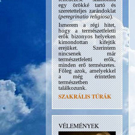
egy örökké tartó és
szeretetteljes zarándoklat
(
peregrinatio religiosa
).
Ismerem a régi hitet,
hogy a természetfeletti
erők bizonyos helyeken
kimondottan kifejtik
erejüket. Szerintem
nincsenek már
természetfeletti erők,
minden erő természetes.
Főleg azok, amelyekkel
a még érintetlen
természetben
találkozunk.
SZAKRÁLIS TÚRÁK
VÉLEMÉNYEK