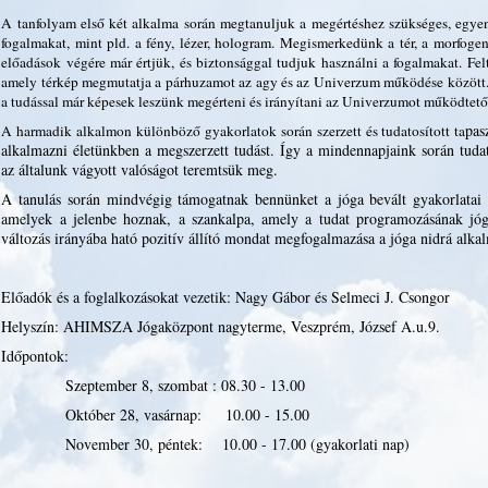
A tanfolyam első két alkalma során megtanuljuk a megértéshez szükséges, egyen
fogalmakat, mint pld. a fény, lézer, hologram. Megismerkedünk a tér, a morfoge
előadások végére már értjük, és biztonsággal tudjuk használni a fogalmakat. Fe
amely térkép megmutatja a párhuzamot az agy és az Univerzum működése között. 
a tudással már képesek leszünk megérteni és irányítani az Univerzumot működtető 
pas
A harmadik alkalmon különböző gyakorlatok során szerzett és tudatosított ta
alkalmazni életünkben a megszerzett tudást. Így a mindennapjaink során tuda
az általunk vágyott valóságot teremtsük meg.
A tanulás során mindvégig támogatnak bennünket a jóga bevált gyakorlatai é
amelyek a jelenbe hoznak, a szankalpa, amely a tudat programozásának jóga
változás irányába ható pozitív állító mondat megfogalmazása a jóga nidrá alkal
Előadók és a foglalkozásokat vezetik: Nagy Gábor és Selmeci J. Csongor
Helyszín: AHIMSZA Jógaközpont nagyterme, Veszprém, József A.u.9.
Időpontok:
Szeptember 8, szombat : 08.30 - 13.00
Október 28, vasárnap: 10.00 - 15.00
November 30, péntek: 10.00 - 17.00 (gyakorlati nap)