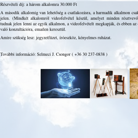
Részvételi díj: a három alkalomra 30.000 Ft
A második alkalomig van lehetőség a csatlakozásra, a harmadik alkalmon csak
jelen. (Mindkét alkalomról videofelvétel készül, amelyet minden résztve
tudnak jelen lenni az egyik alkalmon, a videofelvételt megkapják, és ebben az 
való konzultációra, emailen keresztül.
Amire szükség lesz: jegyzetfüzet, íróeszköz, kényelmes ruházat.
További információ: Selmeci J. Csongor ( +36 30 237-0838 )