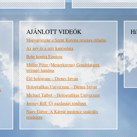
AJÁNLOTT VIDEÓK
Hí
Magyarország a Szent Korona országa előadás
Az agy és a szív kapcsolata
Bohr kontra Einstein
Müller Péter (Mesterkurzus) Gondolataink
teremtő hatalma
Élő hologram – Dienes István
Holografikus Univerzum – Dienes István
k
Michael Talbot – Holografikus Univerzum
Jeremy Riff: Új gazdasági rendszer
Nagy Gábor: A Kárpát medence szakrális
rendszere