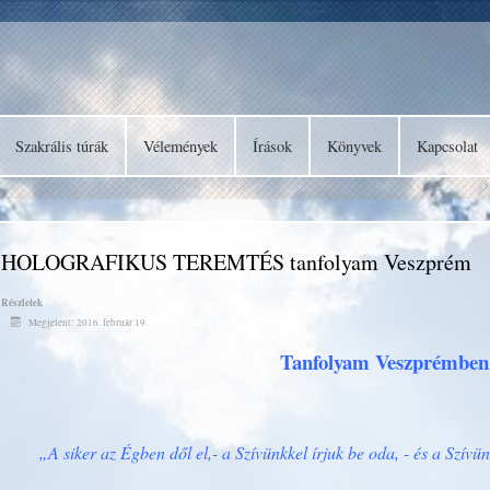
Szakrális túrák
Vélemények
Írások
Könyvek
Kapcsolat
HOLOGRAFIKUS TEREMTÉS tanfolyam Veszprém
Részletek
Megjelent: 2016. február 19.
Tanfolyam Veszprémben
„A siker az Égben dől el,- a Szívünkkel írjuk be oda, - és a Szívün