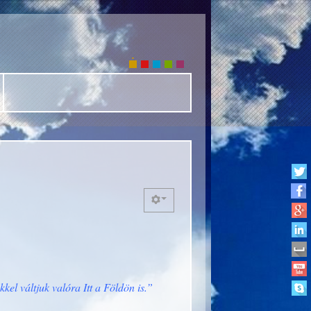
kkel váltjuk valóra Itt a Földön is.”