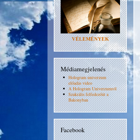
VÉLEMÉNYEK
Médiamegjelenés
Hologram univerzum
előadás video
A Hologram Univerzumról
Szakrális felfedezőút a
Bakonyban
Facebook